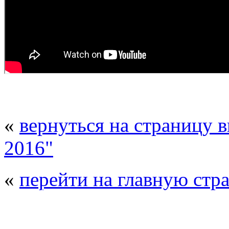
«
вернуться на страницу 
2016"
«
перейти на главную стр
© 2008 - 2026
Композит-Экспо - выст
производства
. Все права защищены. | 
Возрастно