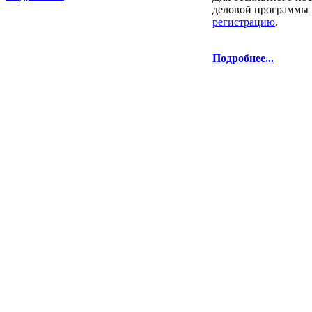
деловой программы 
регистрацию
.
Подробнее...
права защищены. | Телефоны: 8 800 333-78
Перепечатка и использование текстов
Композит-Экспо - только с письменн
выставка Криоген-Экспо
|
выста