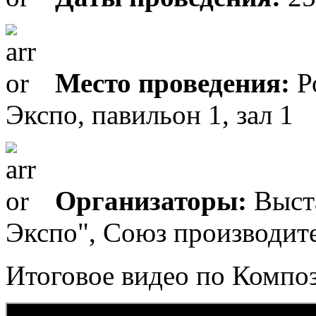
Место проведения:
Р
Экспо, павильон 1, зал 1
Организаторы:
Выст
Экспо", Союз производит
Итоговое видео по Композ