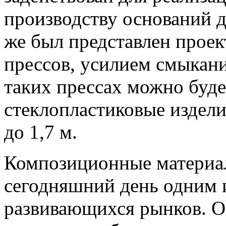
производству оснований 
же был представлен проек
прессов, усилием смыкани
таких прессах можно буд
стеклопластиковые издел
до 1,7 м.
Композиционные материа
сегодняшний день одним 
развивающихся рынков. О