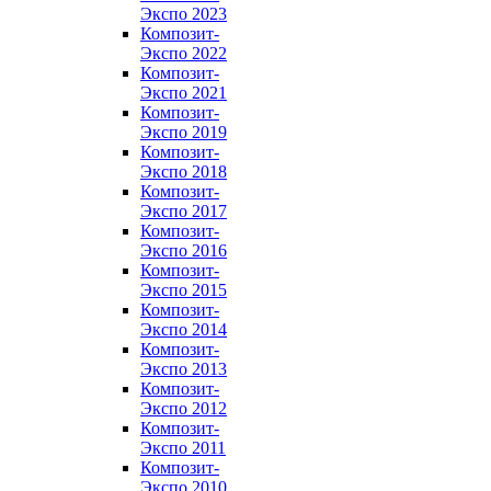
Экспо 2023
Композит-
Экспо 2022
Композит-
Экспо 2021
Композит-
Экспо 2019
Композит-
Экспо 2018
Композит-
Экспо 2017
Композит-
Экспо 2016
Композит-
Экспо 2015
Композит-
Экспо 2014
Композит-
Экспо 2013
Композит-
Экспо 2012
Композит-
Экспо 2011
Композит-
Экспо 2010