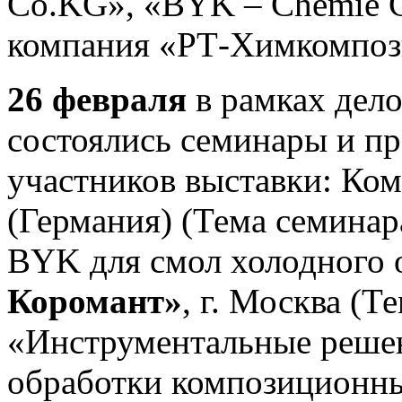
Co.KG», «BYK – Chemie 
компания «РТ-Химкомпози
26 февраля
в рамках дел
состоялись семинары и п
участников выставки: Ко
(Германия) (Тема семина
BYK для смол холодного 
Коромант»
, г. Москва (Т
«Инструментальные решен
обработки композиционны