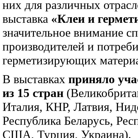
них для различных отрасл
выставка
«Клеи и гермет
значительное внимание сп
производителей и потреби
герметизирующих материа
В выставках
приняло учас
из 15 стран
(Великобритан
Италия, КНР, Латвия, Ни
Республика Беларусь, Рес
США, Турция, Украина).