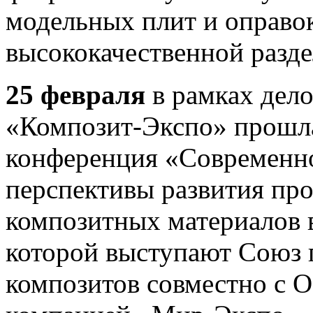
модельных плит и оправок
высококачественной разд
25 февраля
в рамках дел
«Композит-Экспо» прошла
конференция «Современно
перспективы развития про
композитных материалов 
которой выступают Союз 
композитов совместно с