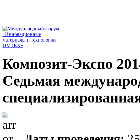
Композит-Экспо 201
Седьмая междунаро
специализированна
Даты проведения:
25