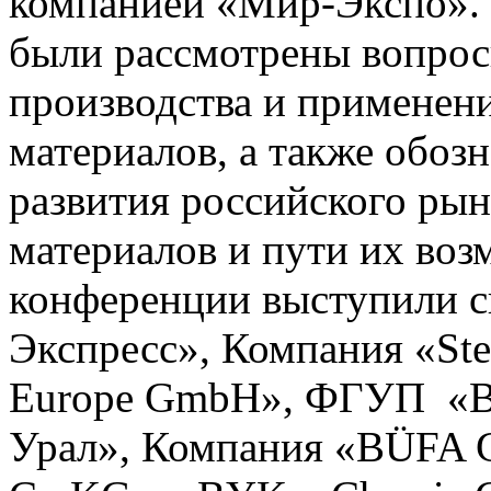
компанией «Мир-Экспо». 
были рассмотрены вопрос
производства и применен
материалов, а также обо
развития российского ры
материалов и пути их во
конференции выступили 
Экспресс», Компания «St
Europe GmbH», ФГУП 
Урал», Компания «BÜFA G