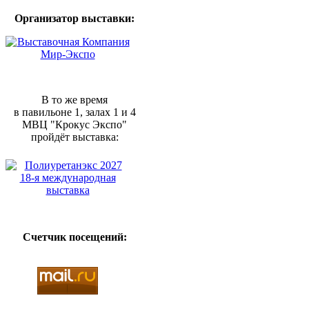
Организатор выставки:
В то же время
в павильоне 1, залах 1 и 4
МВЦ "Крокус Экспо"
пройдёт выставка:
Счетчик посещений: