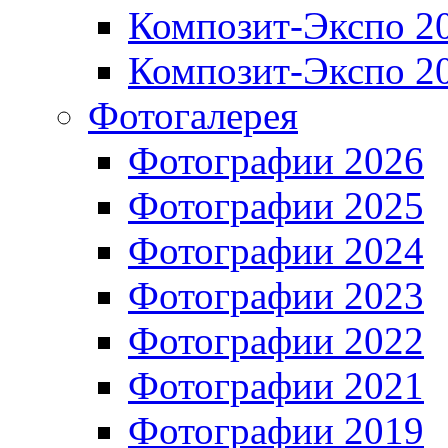
Композит-Экспо 2
Композит-Экспо 2
Фотогалерея
Фотографии 2026
Фотографии 2025
Фотографии 2024
Фотографии 2023
Фотографии 2022
Фотографии 2021
Фотографии 2019