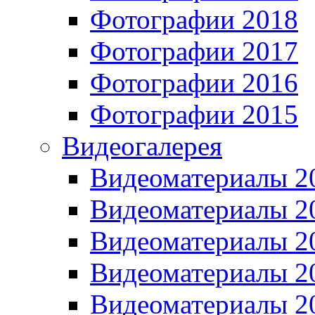
Фотографии 2018
Фотографии 2017
Фотографии 2016
Фотографии 2015
Видеогалерея
Видеоматериалы 2
Видеоматериалы 2
Видеоматериалы 2
Видеоматериалы 2
Видеоматериалы 2