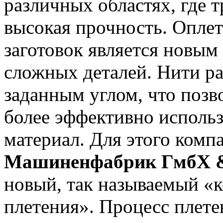
различных областях, где 
высокая прочность. Опле
заготовок является новым
сложных деталей. Нити р
заданным углом, что позв
более эффективно исполь
материал. Для этого комп
Машиненфабрик ГмбХ &
новый, так называемый «
плетения». Процесс плете