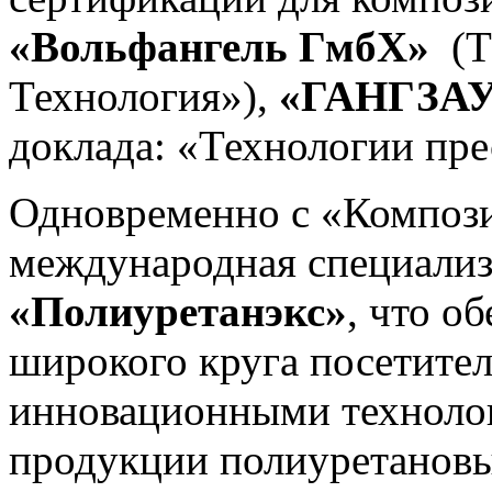
«Вольфангель ГмбХ»
(Т
Технология»),
«ГАНГЗАУ
доклада: «Технологии пре
Одновременно с «Компози
международная специализ
«Полиуретанэкс»
, что о
широкого круга посетител
инновационными технолог
продукции полиуретановы