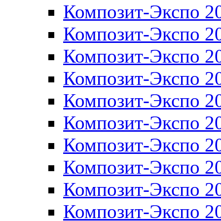
Композит-Экспо 2
Композит-Экспо 2
Композит-Экспо 2
Композит-Экспо 2
Композит-Экспо 2
Композит-Экспо 2
Композит-Экспо 2
Композит-Экспо 2
Композит-Экспо 2
Композит-Экспо 2