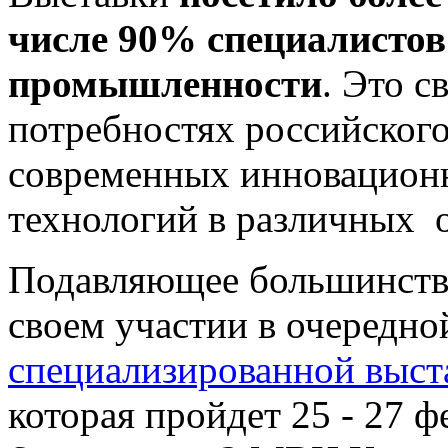
числе 90% специалистов
промышленности
. Это с
потребностях российского
современных инновацион
технологий в различных 
Подавляющее большинство
своем участии в очередн
специализированной выст
которая пройдет 25 - 27 ф