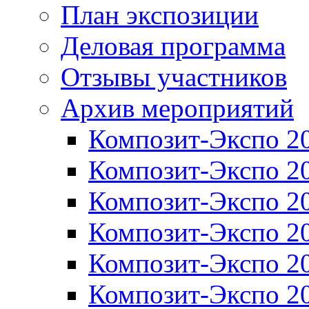
План экспозиции
Деловая программа
Отзывы участников
Архив мероприятий
Композит-Экспо 2
Композит-Экспо 2
Композит-Экспо 2
Композит-Экспо 2
Композит-Экспо 2
Композит-Экспо 2