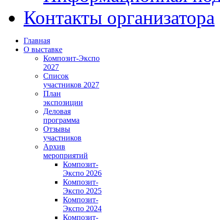
Контакты организатора
Главная
О выставке
Композит-Экспо
2027
Список
участников 2027
План
экспозиции
Деловая
программа
Отзывы
участников
Архив
мероприятий
Композит-
Экспо 2026
Композит-
Экспо 2025
Композит-
Экспо 2024
Композит-