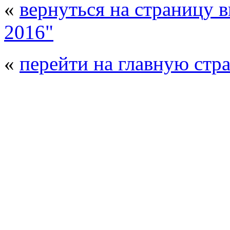
«
вернуться на страницу 
2016"
«
перейти на главную стр
© 2008 - 2026
Композит-Экспо - выст
производства
. Все права защищены. | 
Возрастно
Перепечатка и использование текстов
Композит-Экспо - только с письменн
выставка Криоген-Экспо
|
выста