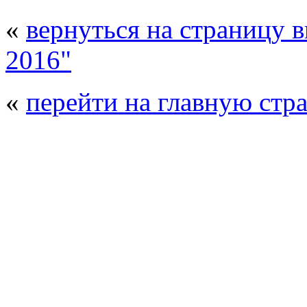
«
вернуться на страницу 
2016"
«
перейти на главную стр
© 2008 - 2026
Композит-Экспо - выст
производства
. Все права защищены. | 
Возрастно
Перепечатка и использование текстов
Композит-Экспо - только с письменн
выставка Криоген-Экспо
|
выста