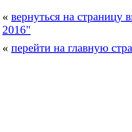
«
вернуться на страницу 
2016"
«
перейти на главную стр
© 2008 - 2026
Композит-Экспо - выст
производства
. Все права защищены. | 
Возрастно
Перепечатка и использование текстов
Композит-Экспо - только с письменн
выставка Криоген-Экспо
|
выста