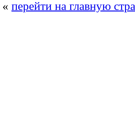
«
перейти на главную стр
© 2008 - 2026
Композит-Экспо - выст
производства
. Все права защищены. | 
Возрастно
Перепечатка и использование текстов
Композит-Экспо - только с письменн
выставка Криоген-Экспо
|
выста