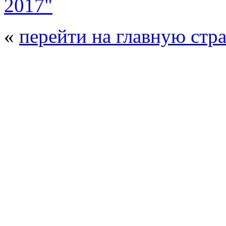
2017"
«
перейти на главную стр
© 2008 - 2026
Композит-Экспо - выст
производства
. Все права защищены. | 
Возрастно
Перепечатка и использование текстов
Композит-Экспо - только с письменн
выставка Криоген-Экспо
|
выста