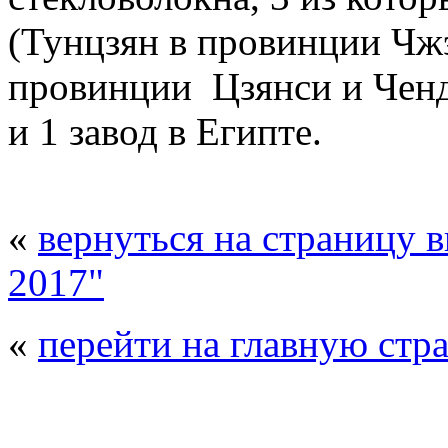
(Тунцзян в провинции Чж
провинции Цзянси и Ченд
и 1 завод в Египте.
«
вернуться на страницу 
2017"
«
перейти на главную стр
© 2008 - 2026
Композит-Экспо - выст