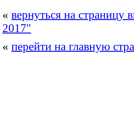
«
вернуться на страницу 
2017"
«
перейти на главную стр
© 2008 - 2026
Композит-Экспо - выст
производства
. Все права защищены. | 
Возрастно
Перепечатка и использование текстов
Композит-Экспо - только с письменн
выставка Криоген-Экспо
|
выста