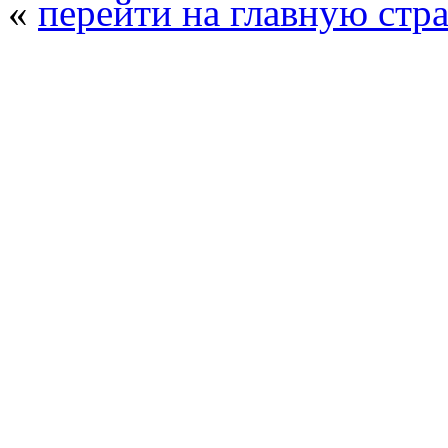
«
перейти на главную стр
© 2008 - 2026
Композит-Экспо - выст
производства
. Все права защищены. | 
Возрастно
Перепечатка и использование текстов
Композит-Экспо - только с письменн
выставка Криоген-Экспо
|
выста