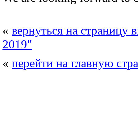
«
вернуться на страницу 
2019"
«
перейти на главную стр
© 2008 - 2026
Композит-Экспо - выст
производства
. Все права защищены. | 
Возрастно
Перепечатка и использование текстов
Композит-Экспо - только с письменн