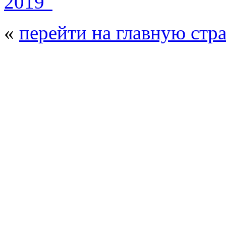
2019"
«
перейти на главную стр
© 2008 - 2026
Композит-Экспо - выст
производства
. Все права защищены. | 
Возрастно
Перепечатка и использование текстов
Композит-Экспо - только с письменн
выставка Криоген-Экспо
|
выста