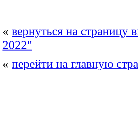
«
вернуться на страницу 
2022"
«
перейти на главную стр
© 2008 - 2026
Композит-Экспо - выст
производства
. Все права защищены. | 
Возрастно
Перепечатка и использование текстов
Композит-Экспо - только с письменн