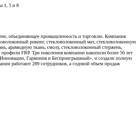
 1, 5 и 8
риятие, объединяющее промышленность и торговлю. Компания
ловолоконный ровинг, стекловолоконный мат, стекловолоконную
ань, арамидную ткань, смолу, стекловолоконный стержень,
 профили FRP. Три поколения компании накопили более 50 лет
, Инновации, Гармония и Беспроигрышный», и создали полную
ании работают 289 сотрудников, а годовой объем продаж
позитных материалов и технологий их производства
. Все права защищены. | Телефоны: 8 800 333-78-25, 8
текстовых материалов и фотографий с сайта выставки Композит-Экспо - только с письменного разрешени
выставка Криоген-Экспо
|
выставка Термообработка
|
выставки в Москве