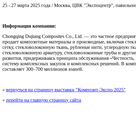
25 - 27 марта 2025 года / Москва, ЦВК "Экспоцентр", павильоны
Информация компании:
Chongqing Dujiang Composites Co., Ltd. — это частное предп
продает композитные материалы и производные, включая стек
сетку, стекловолоконную ткань, рубленые нити, углеродную тк
стекловолоконную арматуру, стекловолоконные трубы и другие
развития, придерживаясь принципа обслуживания «Честность
систему комплексных закупок и комплексных решений. В комп
составляет 300–700 миллионов юаней.
«
вернуться на страницу выставки "Композит-Экспо 2025"
«
перейти на главную страницу сайта
© 2008 - 2026
Композит-Экспо - выставка ком
Перепечатка и использование 